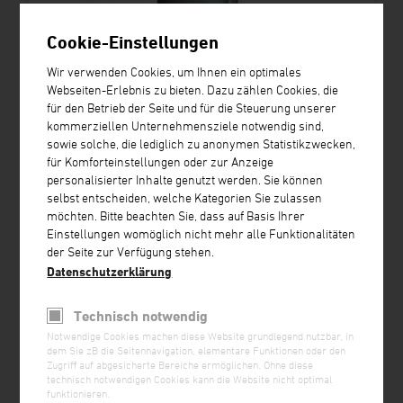
Cookie-Einstellungen
Wir verwenden Cookies, um Ihnen ein optimales
Webseiten-Erlebnis zu bieten. Dazu zählen Cookies, die
Einzelfördergeräte
für den Betrieb der Seite und für die Steuerung unserer
kommerziellen Unternehmensziele notwendig sind,
sowie solche, die lediglich zu anonymen Statistikzwecken,
für Komforteinstellungen oder zur Anzeige
personalisierter Inhalte genutzt werden. Sie können
selbst entscheiden, welche Kategorien Sie zulassen
möchten. Bitte beachten Sie, dass auf Basis Ihrer
Einstellungen womöglich nicht mehr alle Funktionalitäten
der Seite zur Verfügung stehen.
Datenschutzerklärung
Technisch notwendig
Notwendige Cookies machen diese Website grundlegend nutzbar, in
dem Sie zB die Seitennavigation, elementare Funktionen oder den
Zugriff auf abgesicherte Bereiche ermöglichen. Ohne diese
technisch notwendigen Cookies kann die Website nicht optimal
funktionieren.