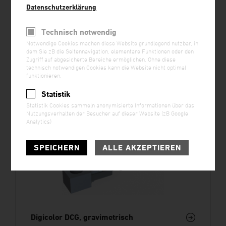
Datenschutzerklärung
Chargendosierung
Technisch notwendig
Notwendige Cookies machen diese Website grundlegend nutzbar, in
dem Sie zB die Seitennavigation, elementare Funktionen oder den
Zugriff auf abgesicherte Bereiche ermöglichen. Ohne diese
technisch notwendigen Cookies kann die Website nicht optimal
funktionieren.
Statistik
Statistik Cookies sammeln anonymisierte Informationen über das
Nutzungsverhalten der Besucher auf dieser Website (zB Google
Analytics)
SPEICHERN
ALLE AKZEPTIEREN
Digicolor DCG, gravimetrisch