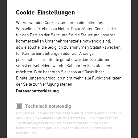
Cookie-Einstellungen
Wir verwenden Cookies, um Ihnen ein optimales
Webseiten-Erlebnis zu bieten. Dazu zählen Cookies, die
für den Betrieb der Seite und für die Steuerung unserer
kommerziellen Unternehmensziele notwendig sind,
sowie solche, die lediglich zu anonymen Statistikzwecken,
für Komforteinstellungen oder zur Anzeige
personalisierter Inhalte genutzt werden. Sie können
selbst entscheiden, welche Kategorien Sie zulassen
Aufladeelektrode Pinner Claw
möchten. Bitte beachten Sie, dass auf Basis Ihrer
Einstellungen womöglich nicht mehr alle Funktionalitäten
der Seite zur Verfügung stehen.
Datenschutzerklärung
Technisch notwendig
Notwendige Cookies machen diese Website grundlegend nutzbar, in
dem Sie zB die Seitennavigation, elementare Funktionen oder den
Zugriff auf abgesicherte Bereiche ermöglichen. Ohne diese
technisch notwendigen Cookies kann die Website nicht optimal
funktionieren.