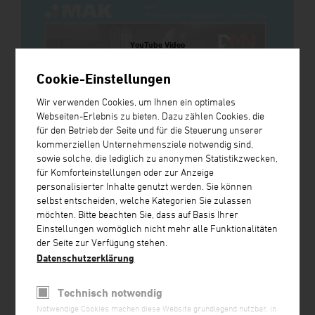
YouTube Video
An dieser Stelle wird eine Video von YouTube angezeigt, sobald Sie
zustimmen. Das Video lädt Inhalte von Google. Weitere Information
Cookie-Einstellungen
finden Sie in unserer Datenschutzerklärung.
Video abspielen
Wir verwenden Cookies, um Ihnen ein optimales
Webseiten-Erlebnis zu bieten. Dazu zählen Cookies, die
für den Betrieb der Seite und für die Steuerung unserer
kommerziellen Unternehmensziele notwendig sind,
sowie solche, die lediglich zu anonymen Statistikzwecken,
für Komforteinstellungen oder zur Anzeige
personalisierter Inhalte genutzt werden. Sie können
selbst entscheiden, welche Kategorien Sie zulassen
möchten. Bitte beachten Sie, dass auf Basis Ihrer
Einstellungen womöglich nicht mehr alle Funktionalitäten
der Seite zur Verfügung stehen.
Datenschutzerklärung
Technisch notwendig
Notwendige Cookies machen diese Website grundlegend nutzbar, in