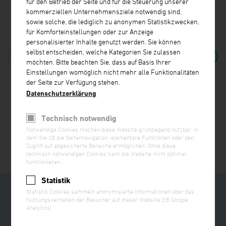
für den Betrieb der Seite und für die Steuerung unserer
kommerziellen Unternehmensziele notwendig sind,
sowie solche, die lediglich zu anonymen Statistikzwecken,
für Komforteinstellungen oder zur Anzeige
personalisierter Inhalte genutzt werden. Sie können
selbst entscheiden, welche Kategorien Sie zulassen
möchten. Bitte beachten Sie, dass auf Basis Ihrer
Einstellungen womöglich nicht mehr alle Funktionalitäten
der Seite zur Verfügung stehen.
Datenschutzerklärung
Technisch notwendig
Notwendige Cookies machen diese Website grundlegend nutzbar, in
dem Sie zB die Seitennavigation, elementare Funktionen oder den
Zugriff auf abgesicherte Bereiche ermöglichen. Ohne diese
technisch notwendigen Cookies kann die Website nicht optimal
funktionieren.
Statistik
Statistik Cookies sammeln anonymisierte Informationen über das
Nutzungsverhalten der Besucher auf dieser Website (zB Google
Analytics)