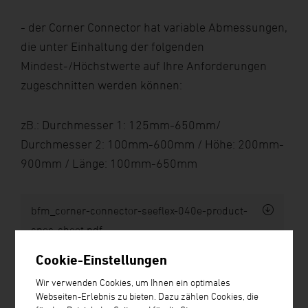
- der Corner Connector hat variable Abmessungen,
die unter Einhaltung der folgenden
Mindest-/Höchstwerte auf Ihre Anforderungen
zugeschnitten werden können:
zB.: Durchmesser 1: 125mm-650mm/
Durchmesser 2: 100mm-600mm / Höhe: 200mm-
900mm / Länge: 100mm-650mm
bfm_corner-connector-seeflex-040e-product-
spec-sheet.pdf
Cookie-Einstellungen
Wir verwenden Cookies, um Ihnen ein optimales
Webseiten-Erlebnis zu bieten. Dazu zählen Cookies, die