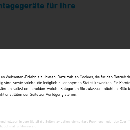
tagegeräte für Ihre
s Webseiten-Erlebnis zu bieten. Dazu zählen Cookies, die für den Betrieb de
ind, sowie solche, die lediglich zu anonymen Statistikzwecken, für Komfo
 können selbst entscheiden, welche Kategorien Sie zulassen möchten. Bitte b
tionalitäten der Seite zur Verfügung stehen.
d nutzbar, in dem Sie zB die Seitennavigation, elementare Funktionen oder den Zugriff
t optimal funktionieren.