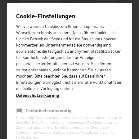
Video abspielen
Cookie-Einstellungen
Wir verwenden Cookies, um Ihnen ein optimales
Webseiten-Erlebnis zu bieten. Dazu zählen Cookies, die
für den Betrieb der Seite und für die Steuerung unserer
kommerziellen Unternehmensziele notwendig sind,
sowie solche, die lediglich zu anonymen Statistikzwecken,
für Komforteinstellungen oder zur Anzeige
personalisierter Inhalte genutzt werden. Sie können
selbst entscheiden, welche Kategorien Sie zulassen
möchten. Bitte beachten Sie, dass auf Basis Ihrer
Einstellungen womöglich nicht mehr alle Funktionalitäten
der Seite zur Verfügung stehen.
Datenschutzerklärung
Technisch notwendig
Notwendige Cookies machen diese Website grundlegend nutzbar, in
dem Sie zB die Seitennavigation, elementare Funktionen oder den
Zugriff auf abgesicherte Bereiche ermöglichen. Ohne diese
technisch notwendigen Cookies kann die Website nicht optimal
funktionieren.