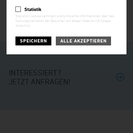
ROTARY PRESSURE VALVE®
Statistik
Statistik Cookies sammeln anonymisierte Informationen über das
Nutzungsverhalten der Besucher auf dieser Website (zB Google
Analytics)
SPEICHERN
ALLE AKZEPTIEREN
INTERESSIERT?
JETZT ANFRAGEN!