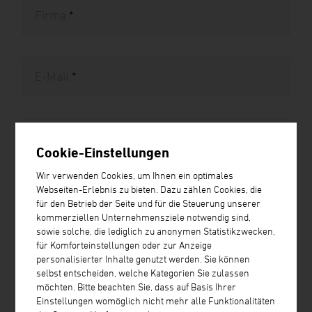
Firma
*
E-Mail
*
Telefon
*
Cookie-Einstellungen
Wir verwenden Cookies, um Ihnen ein optimales
Webseiten-Erlebnis zu bieten. Dazu zählen Cookies, die
Wie können wir Ihnen helfen?
für den Betrieb der Seite und für die Steuerung unserer
kommerziellen Unternehmensziele notwendig sind,
Was möchten Sie?
sowie solche, die lediglich zu anonymen Statistikzwecken,
Bitte senden Sie mir ein Angebot
für Komforteinstellungen oder zur Anzeige
Bitte kontaktieren Sie mich per Telefon
personalisierter Inhalte genutzt werden. Sie können
selbst entscheiden, welche Kategorien Sie zulassen
Bitte um Antwort per Email
möchten. Bitte beachten Sie, dass auf Basis Ihrer
Einstellungen womöglich nicht mehr alle Funktionalitäten
Bitte senden Sie mir Produktunterlagen