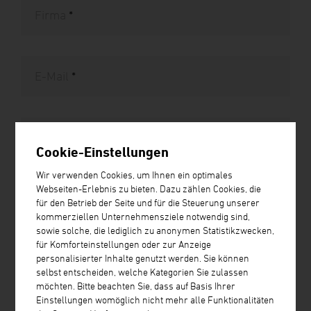
Firma
*
E-Mail
*
Telefon
*
Cookie-Einstellungen
Wir verwenden Cookies, um Ihnen ein optimales
Webseiten-Erlebnis zu bieten. Dazu zählen Cookies, die
Wie können wir Ihnen helfen?
für den Betrieb der Seite und für die Steuerung unserer
kommerziellen Unternehmensziele notwendig sind,
Was möchten Sie?
sowie solche, die lediglich zu anonymen Statistikzwecken,
Bitte senden Sie mir ein Angebot
für Komforteinstellungen oder zur Anzeige
Bitte kontaktieren Sie mich per Telefon
personalisierter Inhalte genutzt werden. Sie können
selbst entscheiden, welche Kategorien Sie zulassen
Bitte um Antwort per Email
möchten. Bitte beachten Sie, dass auf Basis Ihrer
Einstellungen womöglich nicht mehr alle Funktionalitäten
Bitte senden Sie mir Produktunterlagen